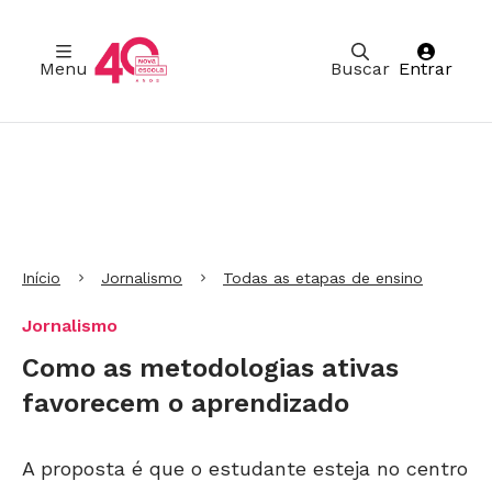
Menu
Buscar
Entrar
Ir para Cabeçalho
Ir para Menu
Ir para conteúdo principal
Ir para Rodapé
Início
Jornalismo
Todas as etapas de ensino
Jornalismo
Como as metodologias ativas
favorecem o aprendizado
A proposta é que o estudante esteja no centro