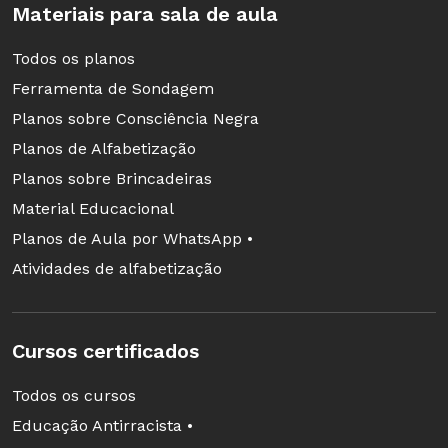
Benefícios de trabalhar com as metodologias
Materiais para sala de aula
ativas
Todos os planos
São muitos os benefícios ao trazer as
Ferramenta de Sondagem
metodologias ativas para dentro da sala de
Planos sobre Consciência Negra
aula. Entre os que pontuo a seguir, o principal é
Planos de Alfabetização
a transformação na forma de conceber o
Planos sobre Brincadeiras
aprendizado, ao proporcionar que o aluno
Material Educacional
pense de maneira diferente (já ouviu falar em
Planos de Aula por WhatsApp •
fora da caixa
?) e resolver problemas
Atividades de alfabetização
conectando ideias que, em princípio, parecem
desconectadas.
Cursos certificados
Todos os cursos
Educação Antirracista •