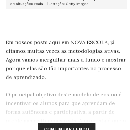
de situações reais Ilustração: Getty Images
Em nossos posts aqui em NOVA ESCOLA, já
citamos muitas vezes as metodologias ativas.
Agora vamos mergulhar mais a fundo e mostrar
por que elas são tão importantes no processo
de aprendizado.
O principal objetivo deste modelo de ensino é
incentivar os alunos para que aprendam de
forma autônoma e participativa, a partir de
problemas e situações reais. A proposta é que o
estudante esteja no centro do processo de
CONTINUAR LENDO