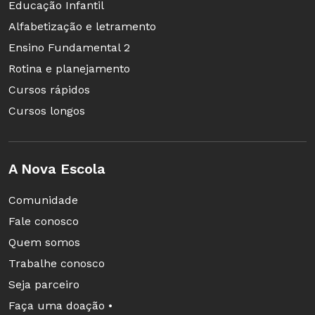
Educação Infantil
Alfabetização e letramento
Ensino Fundamental 2
Rotina e planejamento
Cursos rápidos
Cursos longos
É importante investir em conteúdos atrativos e
interativos, sendo essencial ter esse olhar para
A Nova Escola
aprimorar os procedimentos utilizados para
envolver os alunos na aprendizagem.
Comunidade
Fale conosco
Para José Moran, as metodologias precisam
Quem somos
acompanhar os objetivos pretendidos. Se
Trabalhe conosco
queremos que os alunos sejam proativos,
Seja parceiro
precisamos adotar metodologias em que os
Faça uma doação •
alunos se envolvam em atividades cada vez