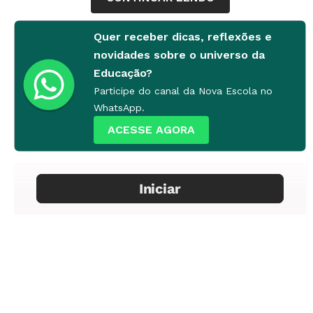
aprendizagem, participando ativamente e sendo
Quer receber dicas, reflexões e
responsável pela construção de conhecimento.
novidades sobre o universo da
Educação?
Participe do canal da Nova Escola no
WhatsApp.
ACESSE AGORA