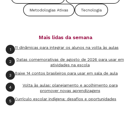
Aprendizagem baseada em problemas
A aprendizagem baseada em problemas,
project
Metodologias Ativas
Tecnologia
based learning
(
PBL
), tem como propósito fazer
com que os estudantes aprendam através da
resolução colaborativa de desafios. Ao explorar
Mais lidas da semana
soluções dentro de um contexto especifico de
11 dinâmicas para integrar os alunos na volta às aulas
1
aprendizado, que pode utilizar a tecnologia
Datas comemorativas de agosto de 2026 para usar em
e/ou outros recursos, essa metodologia
2
atividades na escola
incentiva a habilidade de investigar, refletir e
Baixe 14 contos brasileiros para usar em sala de aula
3
criar perante a uma situação.
Volta às aulas: planejamento e acolhimento para
4
promover novas aprendizagens
O professor atua como mediador da
Currículo escolar indígena: desafios e oportunidades
aprendizagem, provocando e instigando o
5
aluno a buscar as resoluções por si só. O
docente tem o papel de intermediar nos
trabalhos e projetos e oferecer retorno para a