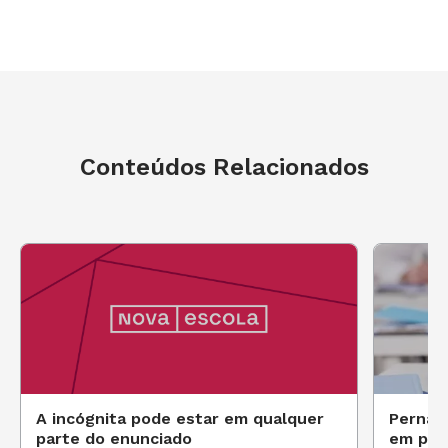
Conteúdos Relacionados
A incógnita pode estar em qualquer
Pernam
parte do enunciado
em pro