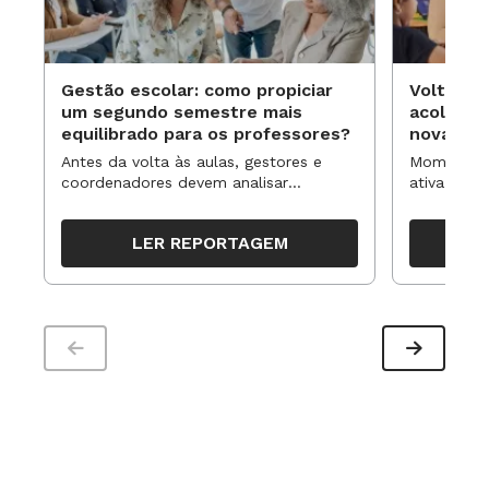
Gestão escolar: como propiciar
Volta às
um segundo semestre mais
acolhime
equilibrado para os professores?
novas ap
Antes da volta às aulas, gestores e
Momentos 
coordenadores devem analisar
ativa pode
resultados, definir prioridades e
para reorg
organizar ações para orientar o
propostas
LER REPORTAGEM
trabalho pedagógico ao longo do
período