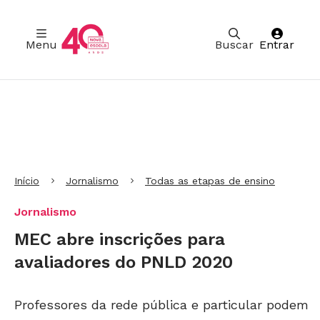
Menu
Buscar
Entrar
Ir para Cabeçalho
Ir para Menu
Ir para conteúdo principal
Ir para Rodapé
Início
Jornalismo
Todas as etapas de ensino
Jornalismo
MEC abre inscrições para
avaliadores do PNLD 2020
Professores da rede pública e particular podem