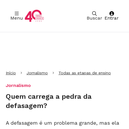
Menu
Buscar
Entrar
Ir para Cabeçalho
Ir para Menu
Ir para conteúdo principal
Ir para Rodapé
Início
Jornalismo
Todas as etapas de ensino
Jornalismo
Quem carrega a pedra da
defasagem?
A defasagem é um problema grande, mas ela