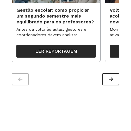
Gestão escolar: como propiciar
Volta às
um segundo semestre mais
acolhime
equilibrado para os professores?
novas ap
Antes da volta às aulas, gestores e
Momentos 
coordenadores devem analisar
ativa pode
resultados, definir prioridades e
para reorg
organizar ações para orientar o
propostas
LER REPORTAGEM
trabalho pedagógico ao longo do
período