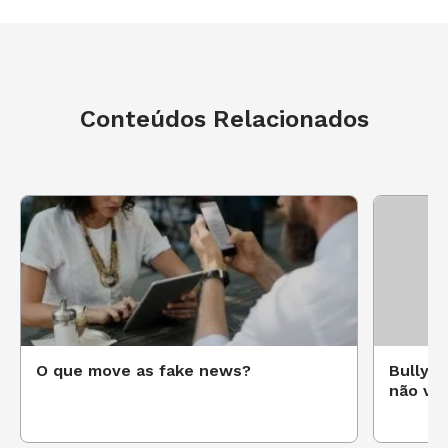
Conteúdos Relacionados
LEANDRO BEGUOCI,
Diretor editorial e de
conteúdo.
O que move as fake news?
Bullyin
não ve