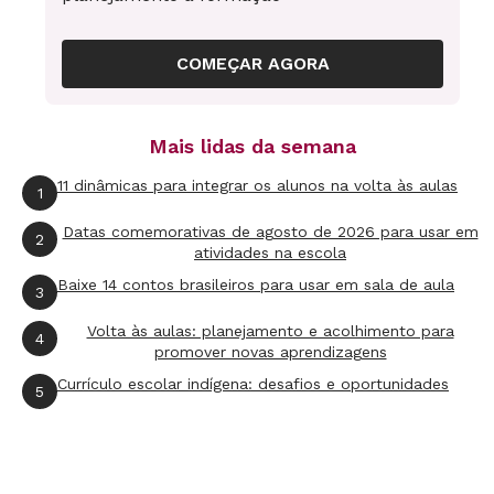
antes, fora da escola.
COMEÇAR AGORA
Ao terminar esta edição, consigo dizer com
muita tranquilidade: é preciso mudar essa
abordagem. Quando resolvemos os problemas
Mais lidas da semana
que estão ao nosso alcance, aos poucos
11 dinâmicas para integrar os alunos na volta às aulas
1
acumulamos energia, encontramos aliados e
temos ideias para encarar os desafios, não
Datas comemorativas de agosto de 2026 para usar em
2
atividades na escola
importa o tamanho. Concorda? Discorda?
Baixe 14 contos brasileiros para usar em sala de aula
3
Quero te ouvir: leandro@novaescola.org.br.
Quem sabe você tem ideias para livrar Sísifo
Volta às aulas: planejamento e acolhimento para
4
promover novas aprendizagens
dessa maldição – e para ajudar outros alunos a
Currículo escolar indígena: desafios e oportunidades
5
superar as montanhas da vida...
Um abraço,