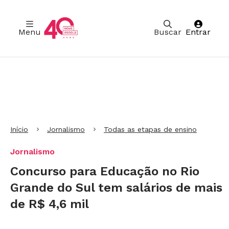
Menu
Buscar
Entrar
Ir para Cabeçalho
Ir para Menu
Ir para conteúdo principal
Ir para Rodapé
Início
Jornalismo
Todas as etapas de ensino
Jornalismo
Concurso para Educação no Rio
Grande do Sul tem salários de mais
de R$ 4,6 mil