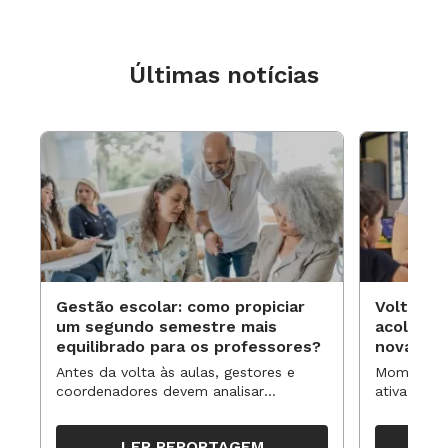
Últimas notícias
Gestão escolar: como propiciar
Volta às
um segundo semestre mais
acolhime
equilibrado para os professores?
novas ap
Antes da volta às aulas, gestores e
Momentos 
coordenadores devem analisar
ativa pode
resultados, definir prioridades e
para reorg
organizar ações para orientar o
propostas
LER REPORTAGEM