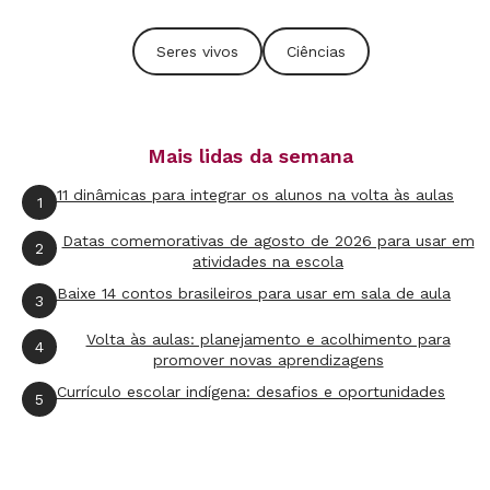
Depois do trabalho de campo, aí, sim, é possível
caminhar para a enumeração de categorias de
Seres vivos
Ciências
cada ser analisado, detalhando sua capacidade
de desenvolvimento e reprodução. O essencial
é que a turma entenda a vida como a
Mais lidas da semana
propriedade que caracteriza os organismos que
11 dinâmicas para integrar os alunos na volta às aulas
1
respondem a estímulos ambientais e cuja
existência evolui desde o nascimento até a
Datas comemorativas de agosto de 2026 para usar em
2
atividades na escola
morte. Isso vale tanto para animais e vegetais
Baixe 14 contos brasileiros para usar em sala de aula
3
como para organismos como fungos e
bactérias, que serão estudados nas séries
Volta às aulas: planejamento e acolhimento para
4
promover novas aprendizagens
seguintes.
Currículo escolar indígena: desafios e oportunidades
5
Quer saber mais?
CONTATOS