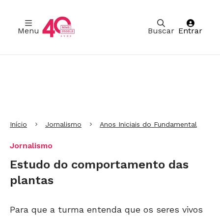
Menu
Buscar
Entrar
Ir para Cabeçalho
Ir para Menu
Ir para conteúdo principal
Ir para Rodapé
Início
Jornalismo
Anos Iniciais do Fundamental
Jornalismo
Estudo do comportamento das
plantas
Para que a turma entenda que os seres vivos