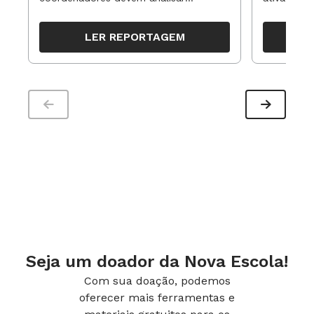
resultados, definir prioridades e
para reorg
organizar ações para orientar o
propostas
LER REPORTAGEM
trabalho pedagógico ao longo do
período
Seja um doador da Nova Escola!
Com sua doação, podemos
oferecer mais ferramentas e