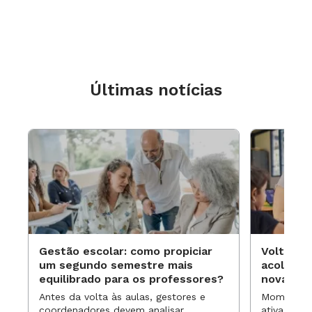
Emef Suzete Cuendet
, tel. (27) 3223-9988
Rodrigo Willemart
BIBLIOGRAFIA
A Representação do Mundo na Criança
, Jean Piaget, 328 págs., Ed. Idéias &
Letras, tel. 0800-16-0004, 45 reais
INTERNET
Últimas notícias
Livro
Ensino de Ciências por Investigação
.
Gestão escolar: como propiciar
Volta às
um segundo semestre mais
acolhime
equilibrado para os professores?
novas ap
Antes da volta às aulas, gestores e
Momentos 
coordenadores devem analisar
ativa pode