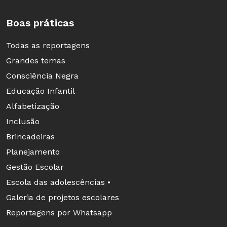
protesto à PEC do Teto dos Gastos. Não
Boas práticas
entramos no mérito da causa defendida, mas se
os alunos estão se manifestando contra uma
Todas as reportagens
PEC, não seria necessário, ao menos, saber o
Grandes temas
que significa a sigla “PEC”?
Consciência Negra
Educação Infantil
LEIA MAIS
Qual o papel da sociedade civil na
Alfabetização
elaboração das leis da Educação?
Inclusão
Brincadeiras
Planejamento
Gestão Escolar
Escola das adolescências •
Galeria de projetos escolares
Reportagens por Whatsapp