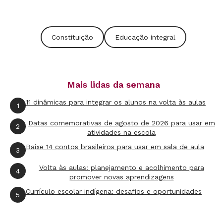
país, com enfoque na Constituição Federal, que
serve como base para todas as outras leis e que
Constituição
Educação integral
quase sempre é foco de discussão nos jornais e
na televisão. A ideia era explicar em linhas
gerais como funcionavam o nosso governo e as
Mais lidas da semana
leis do Brasil.
11 dinâmicas para integrar os alunos na volta às aulas
1
O desconhecimento e o interesse dos alunos
Datas comemorativas de agosto de 2026 para usar em
2
nessa primeira aula fizeram com que eu
atividades na escola
decidisse criar um projeto social. O Projeto
Baixe 14 contos brasileiros para usar em sala de aula
3
Constituição na Escola iria de escola em
Volta às aulas: planejamento e acolhimento para
4
escola, passando noções básicas sobre a nossa
promover novas aprendizagens
Constituição, política e civilidade, sem
Currículo escolar indígena: desafios e oportunidades
5
qualquer influência ideológica ou de partido
político.