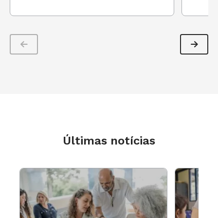
Felipe Neves faz selfie com alunos atendidos pelo Projeto
Constituição na Escola, que ensina leis e discute cidadania com
alunos de escola pública Foto: Acervo pessoal
De acordo com a pesquisa que fizemos em 2017,
Últimas notícias
consultando mais de 2.000 alunos da rede
pública, esse é o atual cenário do
conhecimento dos estudantes do Ensino Médio
sobre a nossa Constituição Federal:
- Apenas 4% conhecem mais de dez artigos da