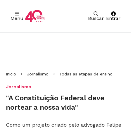
Menu
Buscar
Entrar
Ir para Cabeçalho
Ir para Menu
Ir para conteúdo principal
Ir para Rodapé
Início
Jornalismo
Todas as etapas de ensino
Jornalismo
"A Constituição Federal deve
nortear a nossa vida"
Como um projeto criado pelo advogado Felipe