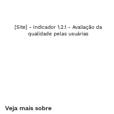
tinha duas opções: (i) escrever algo nas redes
sociais, afinal é muito comum as pessoas
acharem que apenas falar sobre um problema
social ajuda a resolvê-lo; (ii)
tomar a iniciativa e
fazer algo a respeito
. Decidi escolher a segunda
opção.
LEIA MAIS
O advogado que está levando a
Constituição para a sala de aula
Entrei em contato com a escola pública em
questão e me ofereci para dar aula como
voluntário, no horário em que precisassem. A
direção da escola aceitou e lá fui eu. Decidi
Veja mais sobre
explicar como funcionavam as leis do nosso