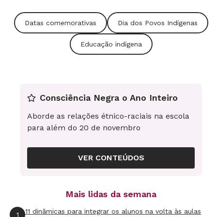
professor trabalhar essa temática em sala de
Datas comemorativas
Dia dos Povos Indígenas
aula é entender que aquele índio que vive na
floresta, de cabelo lisinho, não é
Educação indígena
representativo”, diz Flavia Alves Costa,
professora de Artes e uma das vencedoras do
prêmio Educador Nota 10, promovido pela
Fundação Victor Civita.
Consciência Negra o Ano Inteiro
Aborde as relações étnico-raciais na escola
Com uma pesquisa etnográfica para conhecer
para além do 20 de novembro
as comunidades indígenas de Pernambuco e
sua produção artística, ela envolve os alunos
VER CONTEÚDOS
em atividades, durante todo o semestre, da
cultura e arte indígena. “O professor precisa
Mais lidas da semana
pesquisar primeiro quais comunidades
indígenas estão presentes em sua cidade ou no
11 dinâmicas para integrar os alunos na volta às aulas
1