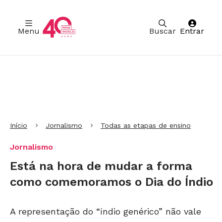
Menu
Buscar
Entrar
Ir para Cabeçalho
Ir para Menu
Ir para conteúdo principal
Ir para Rodapé
Início
Jornalismo
Todas as etapas de ensino
Jornalismo
Está na hora de mudar a forma
como comemoramos o Dia do Índio
A representação do “índio genérico” não vale