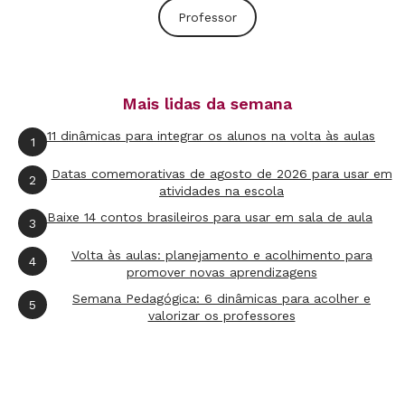
fora”.
Professor
A seguir, Carmo Dalla Vecchia fala sobre o
papel da educação e como a escola mudou de
Mais lidas da semana
um ambiente mais formal para um espaço em
11 dinâmicas para integrar os alunos na volta às aulas
que jovens podem se expressar mais.
1
Datas comemorativas de agosto de 2026 para usar em
2
Participar de uma produção de alcance
atividades na escola
nacional como “Malhação” traz uma
Baixe 14 contos brasileiros para usar em sala de aula
3
responsabilidade porque os espectadores.
Volta às aulas: planejamento e acolhimento para
4
Bateu um certo medo por esse peso de mandar
promover novas aprendizagens
uma mensagem aos jovens?
Semana Pedagógica: 6 dinâmicas para acolher e
5
valorizar os professores
Não bateu o medo, mas bateu a
responsabilidade em saber que muitas pessoas
vão acompanhar o meu trabalho. E com meu
personagem, que é diretor de uma ONG que faz