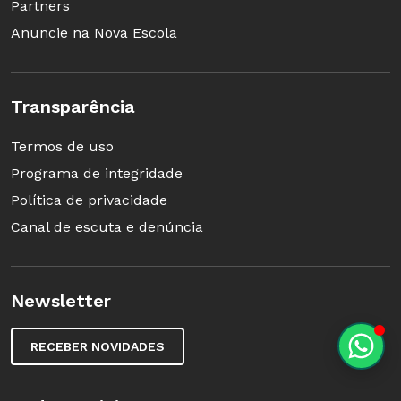
mais facilmente aquelas matérias.
Partners
Anuncie na Nova Escola
Transparência
Termos de uso
Programa de integridade
Política de privacidade
Canal de escuta e denúncia
Newsletter
Bastidores de cena com
Carmo
Dalla
Vecchia
(Rafael) na ONG
Percurso Foto: Maurício Fidalgo/Rede Globo
RECEBER NOVIDADES
Aprender ou ensinar, o que tem mais a ver com