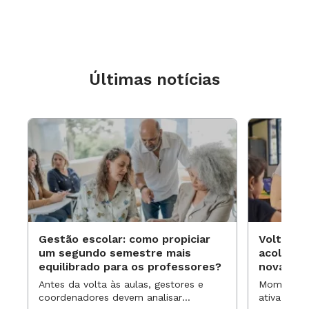
Últimas notícias
Gestão escolar: como propiciar
Volta às
um segundo semestre mais
acolhime
equilibrado para os professores?
novas ap
Antes da volta às aulas, gestores e
Momentos 
coordenadores devem analisar
ativa pode