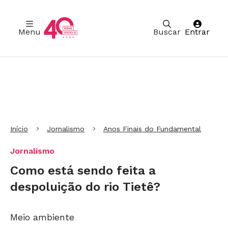
Menu
Buscar
Entrar
Ir para Cabeçalho
Ir para Menu
Ir para conteúdo principal
Ir para Rodapé
Início
Jornalismo
Anos Finais do Fundamental
Jornalismo
Como está sendo feita a
despoluição do rio Tietê?
Meio ambiente