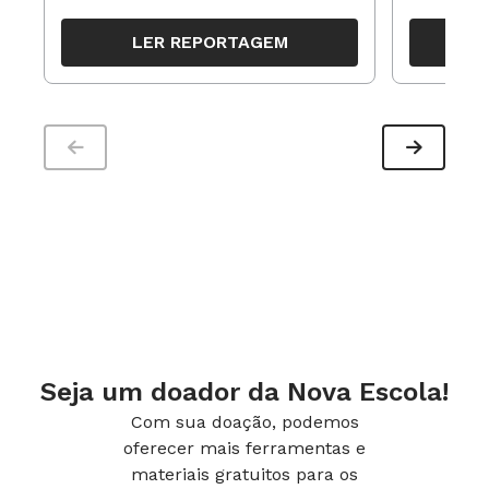
resultados, definir prioridades e
para reorg
organizar ações para orientar o
propostas
LER REPORTAGEM
trabalho pedagógico ao longo do
período
Seja um doador da Nova Escola!
Com sua doação, podemos
oferecer mais ferramentas e
materiais gratuitos para os