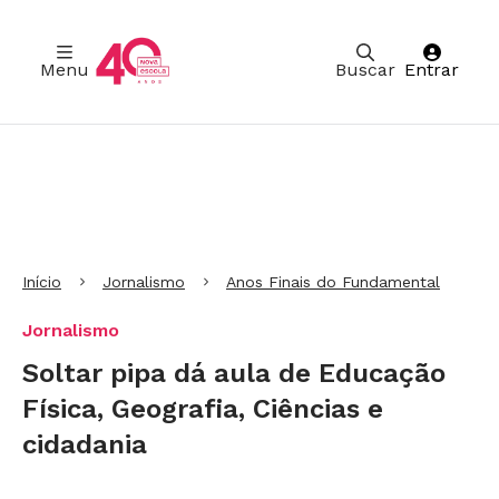
Menu
Buscar
Entrar
Ir para Cabeçalho
Ir para Menu
Ir para conteúdo principal
Ir para Rodapé
Início
Jornalismo
Anos Finais do Fundamental
Jornalismo
Soltar pipa dá aula de Educação
Física, Geografia, Ciências e
cidadania