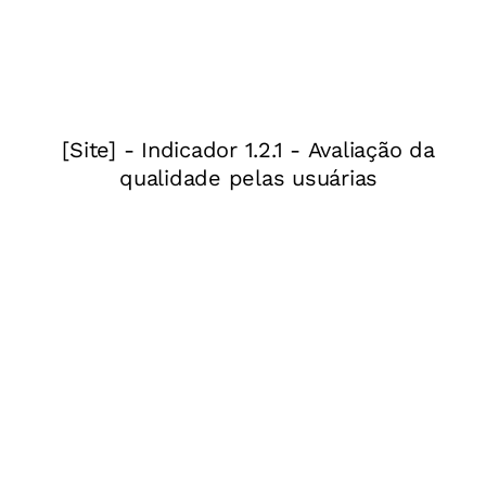
20 denominações do brinquedo existentes no
Brasil. Ela é chamada de barril ou bolacha nos
estados do Centro-Oeste; pepeta no Amazonas;
raia no Paraná; califa no Rio de Janeiro;
lebreque no Maranhão; pandorga no Rio Grande
do Sul; cafita em Minas Gerais...
2. Uma base científica para a brincadeira
A própria Vanja foi para o computador com os
alunos pesquisar na internet sobre os possíveis
formatos da pipa, os tipos de rabiola mais
eficientes, os mecanismos de vôo e os
problemas que podem ocorrer para colocá-la
no ar. Depois disso, Vanja convidou colegas de
outras disciplinas para conversar com a turma