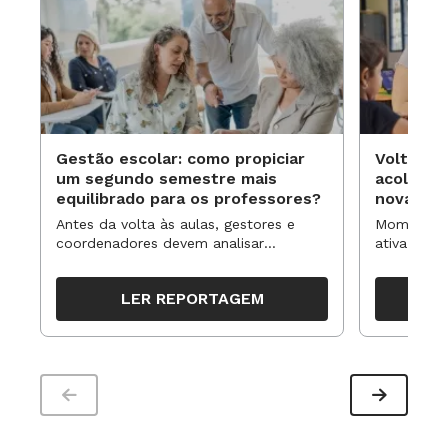
Gestão escolar: como propiciar
Volta às
um segundo semestre mais
acolhime
equilibrado para os professores?
novas ap
Antes da volta às aulas, gestores e
Momentos 
coordenadores devem analisar
ativa pode
resultados, definir prioridades e
para reorg
organizar ações para orientar o
propostas
LER REPORTAGEM
trabalho pedagógico ao longo do
período