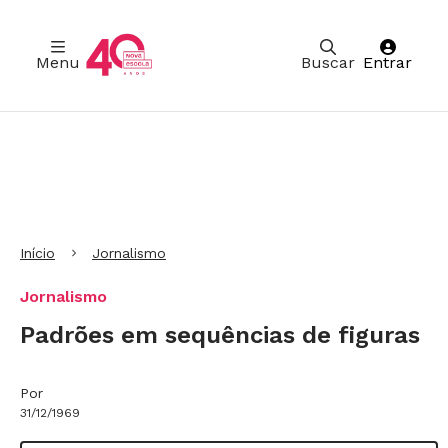
Menu
Buscar
Entrar
Ir para Cabeçalho
Ir para Menu
Ir para conteúdo principal
Ir para Rodapé
Início
Jornalismo
Jornalismo
Padrões em sequências de figuras
Por
31/12/1969