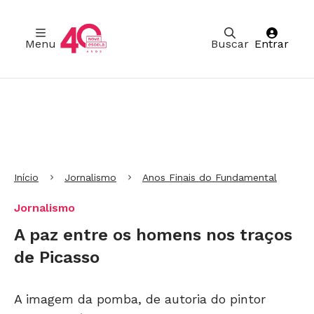
Menu
Buscar
Entrar
Ir para Cabeçalho
Ir para Menu
Ir para conteúdo principal
Ir para Rodapé
Início
Jornalismo
Anos Finais do Fundamental
Jornalismo
A paz entre os homens nos traços
de Picasso
A imagem da pomba, de autoria do pintor