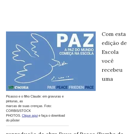
Com esta
edição de
Escola
você
recebeu
uma
Picasso e o filho Claude: em gravuras e
pinturas, as
marcas de suas crenças. Foto:
CORBIS/STOCK
PHOTOS.
Clique aqui
e faça o download
do pôster