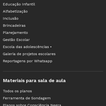
Educação Infantil
INTERNET
O site
www.portinari.org.br
traz dados sobre vida e obra do pintor paulista.
Alfabetização
Você pode fazer um passeio virtual pelo museu de Pablo Picasso no endereço
www.museupicasso.bcn.es
Inclusão
Brincadeiras
Planejamento
Gestão Escolar
Escola das adolescências •
Galeria de projetos escolares
Reportagens por Whatsapp
Materiais para sala de aula
Todos os planos
Ferramenta de Sondagem
Planos sobre Consciência Negra