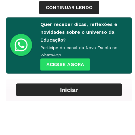
CONTINUAR LENDO
Assista aos vídeos gravados no Museu Afro
Brasil:
Quer receber dicas, reflexões e
novidades sobre o universo da
Trabalho e escravidão
Educação?
Religiões afrobrasileiras
Participe do canal da Nova Escola no
História e memória
WhatsApp.
Artes plásticas
ACESSE AGORA
África: diversidade e permanência