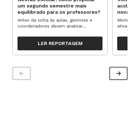
um segundo semestre mais
acolhime
equilibrado para os professores?
novas ap
Antes da volta às aulas, gestores e
Momentos 
coordenadores devem analisar
ativa pode
resultados, definir prioridades e
para reorg
organizar ações para orientar o
propostas
LER REPORTAGEM
trabalho pedagógico ao longo do
período