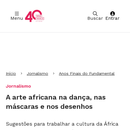
Menu
Buscar
Entrar
Ir para Cabeçalho
Ir para Menu
Ir para conteúdo principal
Ir para Rodapé
Início
Jornalismo
Anos Finais do Fundamental
Jornalismo
A arte africana na dança, nas
máscaras e nos desenhos
Sugestões para trabalhar a cultura da África