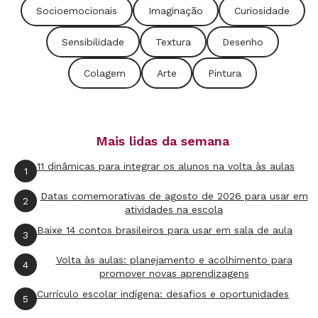
permite as mais diversas interpretações e os
Socioemocionais
Imaginação
Curiosidade
mais diferentes sentimentos, dependendo de
Sensibilidade
Textura
Desenho
quem a vê. A Arte convida para uma leitura do
Colagem
Arte
Pintura
mundo e do ser humano, da própria vida.
Ao garantir a presença constante das artes
visuais no cotidiano dos estudantes, você os
Mais lidas da semana
leva a superar aquele olhar "naturalizado" tão
11 dinâmicas para integrar os alunos na volta às aulas
1
comum nos dias de hoje, aquele que não
Datas comemorativas de agosto de 2026 para usar em
2
interroga o que vê. Um dos objetivos
deste
atividades na escola
pôster
é justamente fazer com que a turma
Baixe 14 contos brasileiros para usar em sala de aula
3
conheça uma pequena parte dessa produção
Volta às aulas: planejamento e acolhimento para
4
cultural e tente, por meio do levantamento de
promover novas aprendizagens
hipóteses e análises, estabelecer múltiplas
Currículo escolar indígena: desafios e oportunidades
5
conexões entre elementos dessa longa