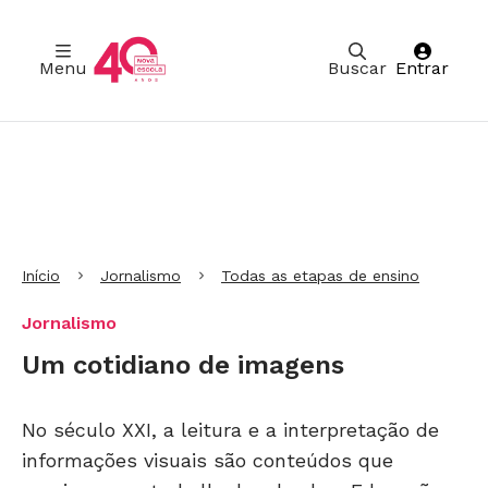
Menu
Buscar
Entrar
Ir para Cabeçalho
Ir para Menu
Ir para conteúdo principal
Ir para Rodapé
Início
Jornalismo
Todas as etapas de ensino
Jornalismo
Um cotidiano de imagens
No século XXI, a leitura e a interpretação de
informações visuais são conteúdos que