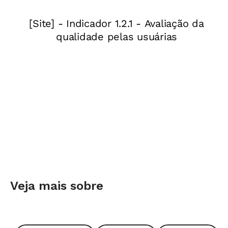
imaginação e produção com a percepção dos
próprios trabalhos e a análise de obras, assim
como garantir acesso à produção artística e
estética da humanidade. Ao fazer um desenho
ou pintura, dar forma a um material bruto,
captar imagens com uma câmera fotográfica ou
de vídeo e criar animações no computador, o
artista expressa sua experiência de vida e
sintetiza sentimentos, ansiedades e
expectativas da época em que vive, unindo
conhecimentos e técnicas a um estilo pessoal.
Quem aprecia e analisa as produções se
Veja mais sobre
emociona, estabelece ligações da obra com sua
vida e se relaciona com ela de modo único, já
que em Arte não existe certo ou errado: ela