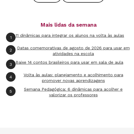
Porém, ao longo dos últimos anos, evoluímos. O
conhecimento aumentou. Mitos caíram (sim,
Mais lidas da semana
você ainda pode aprender uma língua com
fluência depois da infância!), algumas
11 dinâmicas para integrar os alunos na volta às aulas
1
novidades surgiram e, sobretudo, novas
Datas comemorativas de agosto de 2026 para usar em
2
perguntas estão sendo feitas. Esse diálogo cada
atividades na escola
vez mais rico entre a pedagogia, a neurociência
Baixe 14 contos brasileiros para usar em sala de aula
3
e a psicologia está produzindo, neste momento,
Volta às aulas: planejamento e acolhimento para
4
ideias interessantíssimas sobre como nós,
promover novas aprendizagens
humanos, aprendemos.
Semana Pedagógica: 6 dinâmicas para acolher e
5
valorizar os professores
Nesta edição de NOVA ESCOLA, mostramos o
que já se sabe sobre esse processo com base em
pesquisas sobre o cérebro. Fomos atrás dos
estudos mais recentes, falamos com alguns dos