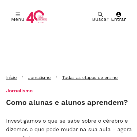
Menu
Buscar
Entrar
Ir para Cabeçalho
Ir para Menu
Ir para conteúdo principal
Ir para Rodapé
Início
Jornalismo
Todas as etapas de ensino
Jornalismo
Como alunas e alunos aprendem?
Investigamos o que se sabe sobre o cérebro e
dizemos o que pode mudar na sua aula - agora