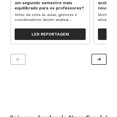
um segundo semestre mais
acolhime
equilibrado para os professores?
novas ap
Antes da volta às aulas, gestores e
Momentos 
coordenadores devem analisar
ativa pode
resultados, definir prioridades e
para reorg
organizar ações para orientar o
propostas
LER REPORTAGEM
trabalho pedagógico ao longo do
período