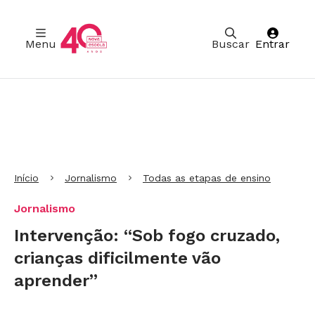
Menu
Buscar
Entrar
Ir para Cabeçalho
Ir para Menu
Ir para conteúdo principal
Ir para Rodapé
Início
Jornalismo
Todas as etapas de ensino
Jornalismo
Intervenção: “Sob fogo cruzado,
crianças dificilmente vão
aprender”