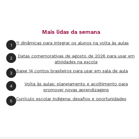
de 2014 a junho de 2015. “Por experiência
própria, podemos dizer que esse tipo de
intervenção não dá em nada. É mais uma jogada
Mais lidas da semana
política que qualquer outra coisa”, garante.
Edson tem quatro sobrinhos, de sete a 15 anos,
11 dinâmicas para integrar os alunos na volta às aulas
1
na rede pública. Só na Maré, funcionam 44
Datas comemorativas de agosto de 2026 para usar em
2
unidades, de ensino fundamental e médio.
atividades na escola
Segundo ele, as crianças estão com medo.
Baixe 14 contos brasileiros para usar em sala de aula
3
“Quando tem operação na favela, as aulas são
Volta às aulas: planejamento e acolhimento para
4
suspensas e elas ficam sem estudar”, diz.
promover novas aprendizagens
Currículo escolar indígena: desafios e oportunidades
5