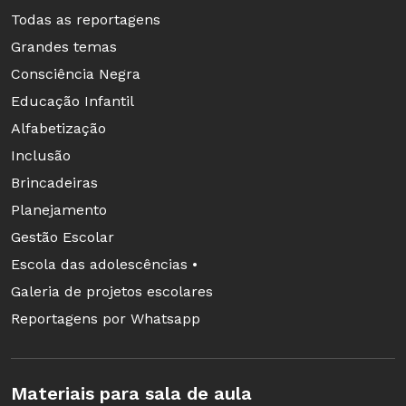
Todas as reportagens
Grandes temas
Consciência Negra
Educação Infantil
Alfabetização
Forças Armadas fazem operação conjunta com as polícias Civil
Inclusão
e Militar nas comunidades de Vila Kennedy, Vila Aliança e
Coreia, no Rio de Janeiro Foto: Tânia Rego/Agência Brasil
Brincadeiras
Planejamento
Gestão Escolar
Escola das adolescências •
Galeria de projetos escolares
Reportagens por Whatsapp
Materiais para sala de aula