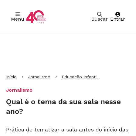
Menu
Buscar
Entrar
Ir para Cabeçalho
Ir para Menu
Ir para conteúdo principal
Ir para Rodapé
Início
Jornalismo
Educação Infantil
Jornalismo
Qual é o tema da sua sala nesse
ano?
Prática de tematizar a sala antes do início das