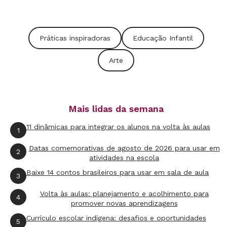
Lá.
Se a ideia é receber as crianças com algo
Práticas inspiradoras
Educação Infantil
diferente, Paula Zurawski sugere
atividades em
Arte
que elas possam falar mais sobre si
. “Mais do
que sala temática ou preparar um ambiente
super colorido e estimulante, é importante
escutar as crianças e, quando elas são menores,
Mais lidas da semana
suas famílias”, diz. “Elas podem contar com
11 dinâmicas para integrar os alunos na volta às aulas
1
quem vivem, do que gostam, o que fizeram nas
Datas comemorativas de agosto de 2026 para usar em
2
férias. É possível pedir para que tragam
atividades na escola
fotografias para ir construindo suas marcas”.
Baixe 14 contos brasileiros para usar em sala de aula
3
Volta às aulas: planejamento e acolhimento para
4
promover novas aprendizagens
Por que ouvir as crianças na escolha
Currículo escolar indígena: desafios e oportunidades
5
do tema?